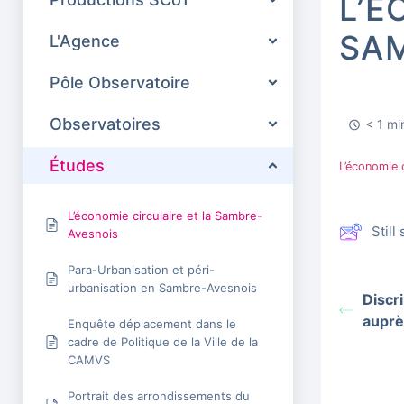
L’É
SA
L'Agence
Pôle Observatoire
Observatoires
< 1 mi
Études
L’économie
L’économie circulaire et la Sambre-
Stil
Avesnois
Para-Urbanisation et péri-
urbanisation en Sambre-Avesnois
Discr
auprè
Enquête déplacement dans le
cadre de Politique de la Ville de la
CAMVS
Portrait des arrondissements du