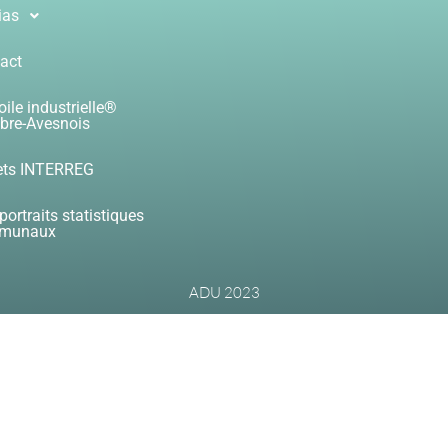
ias
act
oile industrielle®
re-Avesnois
ets INTERREG
portraits statistiques
munaux
ADU 2023