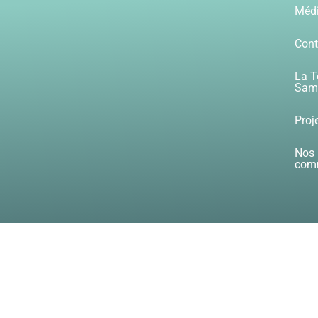
Méd
Cont
La T
Samb
Proj
Nos 
com