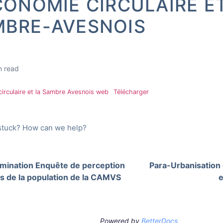
CONOMIE CIRCULAIRE E
MBRE-AVESNOIS
n read
 circulaire et la Sambre Avesnois web
Télécharger
l stuck? How can we help?
imination Enquête de perception
Para-Urbanisation 
s de la population de la CAMVS
Powered by
BetterDocs