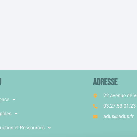
u
ADRESSE
22 avenue de 
ence
03.27.53.01.23
pôles
adus@adus.fr
uction et Ressources