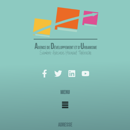
Répartis en
groupes, nous
avons ima
...
Voir plus
Agence de
Développement
et d’Urbanisme
Sambre
Menu
Avesnois
Hainaut
Thiérache
1 mois il y a
Les Toiles au
service du
ADRESSE