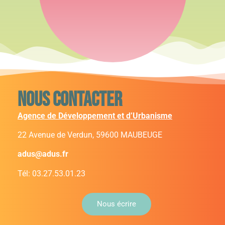
l’engagement, la
Diffuser
disponi
...
Voir plus
Nous contacter
Agence de
Développement
Agence de Développement et d’Urbanisme
et d’Urbanisme
Sambre
22 Avenue de Verdun,
59600 MAUBEUGE
Avesnois
Hainaut
Thiérache
adus@adus.fr
1 mois il y a
Tél: 03.27.53.01.23
Séminaire interne :
construction des
projets de demain
Nous écrire