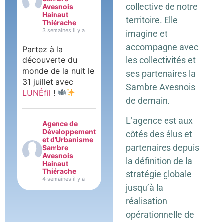
collective de notre
Avesnois
Hainaut
territoire. Elle
Thiérache
3 semaines il y a
imagine et
accompagne avec
Partez à la
découverte du
les collectivités et
monde de la nuit le
ses partenaires la
31 juillet avec
Sambre Avesnois
LUNÉfil
!
de demain.
L’agence est aux
Agence de
Développement
côtés des élus et
et d’Urbanisme
partenaires depuis
Sambre
Avesnois
la définition de la
Hainaut
Thiérache
stratégie globale
4 semaines il y a
jusqu’à la
Hier soir,
réalisation
l’Agence était
opérationnelle de
présente au départ