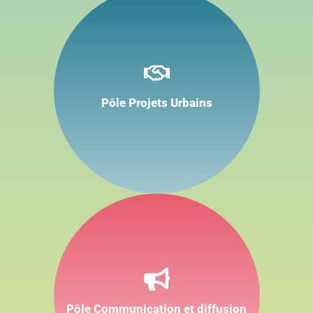
l’Agence de
Développement et
d’Urbanisme
Animer
Sambre-Avesnois
Hainaut Thiérache
Coopérer
s’est réuni à la
Explorer
Pôle Projets Urbains
Maison Folie de
Maubeuge afin
Connecter
d’élire son nouveau
Bureau,
conformément aux
statuts.
À l’issue des votes,
Nicolas LEBLANC
(CAMVS) a été élu
Président de
Communiquer
l’Agence. Il succède
Documenter
à
Bernard Baudoux
,
dont nous saluons
Fédérer
Pôle Communication et diffusion