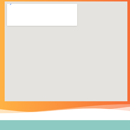
Aujourd’hui, toute
l’équipe était réunie
à l’occasion de
notre séminaire
interne à
Gussignies !
Au programme :
intervention de la
direction, échanges
sur les orientations
de l’Agence, puis
ateliers
collaboratifs autour
d’un objectif
central : renforcer
la visibilité et
l’impact des
productions de
l’ADU