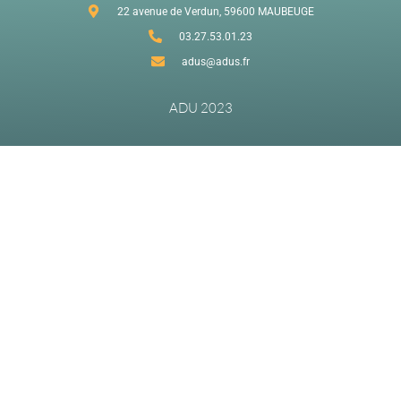
développement
22 avenue de Verdun, 59600 MAUBEUGE
économique du
03.27.53.01.23
territoire
adus@adus.fr
Hier, l’ADU a
participé au
ADU 2023
groupe de travail «
Développement
économique » du
Pacte Sambre
Avesnois
Thiérache, à
Feignies.
L’occasion de
présenter notre
agence et l’outil
Toiles, qui permet
de mieux
comprendre les
interconnexions