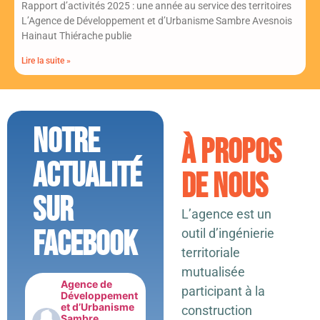
Rapport d’activités 2025 : une année au service des territoires
L’Agence de Développement et d’Urbanisme Sambre Avesnois
Hainaut Thiérache publie
Lire la suite »
Notre
À propos
actualité
de nous
sur
L’agence est un
Facebook
outil d’ingénierie
territoriale
mutualisée
Agence de
participant à la
Développement
et d’Urbanisme
construction
Sambre