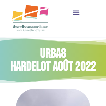
Production et Ressources
Urba8
Hardelot Août 2022