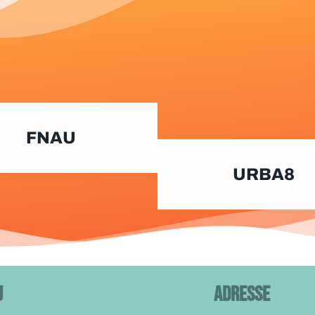
FNAU
URBA8
u
ADRESSE