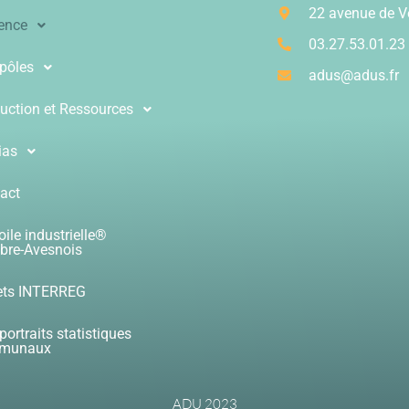
22 avenue de 
ence
03.27.53.01.23
pôles
adus@adus.fr
uction et Ressources
ias
act
oile industrielle®
re-Avesnois
ets INTERREG
portraits statistiques
munaux
ADU 2023