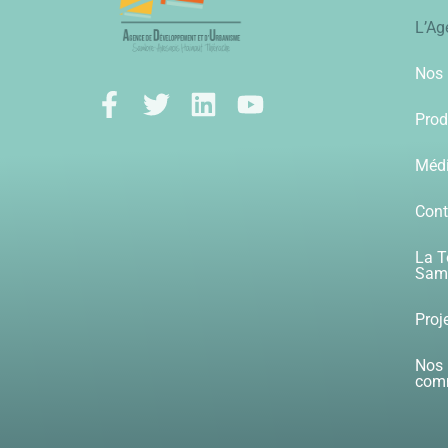
L’Ag
Nos 
Prod
Méd
Cont
La T
Samb
Proj
Nos 
com