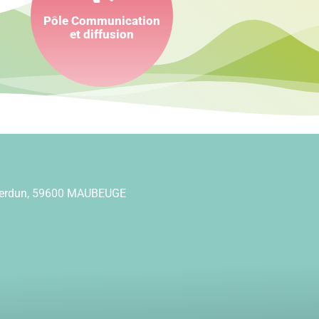
Documenter
Pôle Communication
Fédérer
et diffusion
Diffuser
Verdun, 59600 MAUBEUGE