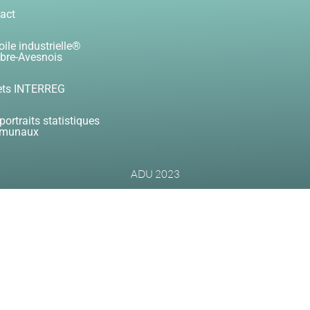
act
oile industrielle®
re-Avesnois
ets INTERREG
portraits statistiques
munaux
ADU 2023