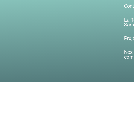
Cont
La T
Samb
Proj
Nos 
com