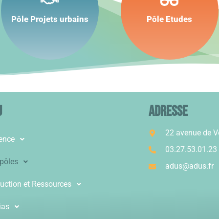
Coopérer
Analyser
Explorer
Anticiper
Pôle Projets urbains
Pôle Etudes
Connecter
Cartographier
u
ADRESSE
22 avenue de 
ence
03.27.53.01.23
pôles
adus@adus.fr
uction et Ressources
ias