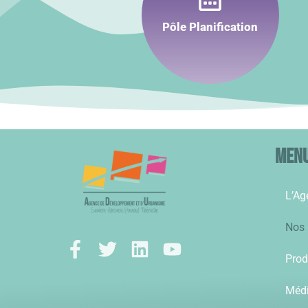
Conseiller
Planifier
Pôle Planification
Accompagner
Men
L’Ag
Nos 
Prod
Méd