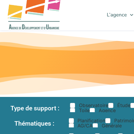
L’agence
Observatoire
Étude
Type de support :
Toile
Agence
Planification
Patrimoi
Thématiques :
AG/CA
Générale