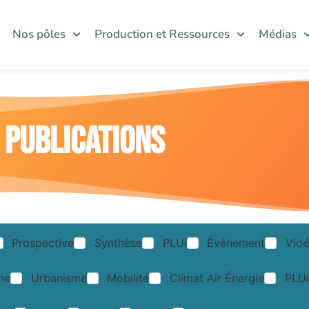
Nos pôles
Production et Ressources
Médias
Publications
Prospective
Synthèse
PLUi
Événement
Vid
ne
Urbanisme
Mobilité
Climat Air Énergie
PLUi