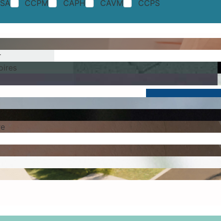
SA
CCPM
CAPH
CAVM
CCPS
r
oires
re