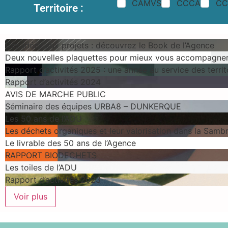
CAMVS
CCCA
CC
Territoire :
Des idées aux projets : découvrez le Book de l’Agence
Deux nouvelles plaquettes pour mieux vous accompagne
Rapport d’activités 2025 : une année au service des territ
Rapport d’activités 2024
AVIS DE MARCHE PUBLIC
Séminaire des équipes URBA8 – DUNKERQUE
Les 50 ans de l’ADU
Les déchets organiques et leur valorisation dans la Samb
Le livrable des 50 ans de l’Agence
RAPPORT BIODECHETS
Les toiles de l’ADU
Rapport d’activités 2023
Voir plus