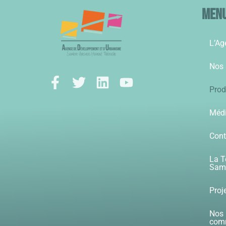
Men
L’Ag
Nos 
Prod
Méd
Cont
La T
Samb
Proj
Nos 
com