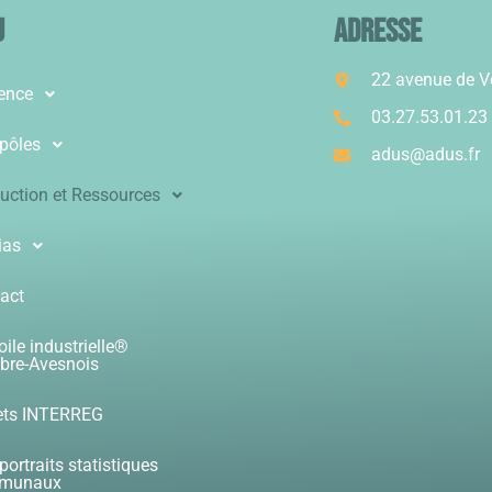
u
ADRESSE
22 avenue de 
ence
03.27.53.01.23
pôles
adus@adus.fr
uction et Ressources
ias
act
oile industrielle®
re-Avesnois
ets INTERREG
portraits statistiques
munaux