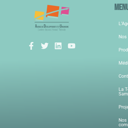
Men
L’Ag
Nos 
Prod
Méd
Cont
La T
Samb
Proj
Nos 
com