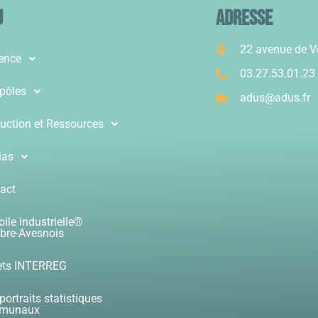
u
ADRESSE
22 avenue de 
ence
03.27.53.01.23
pôles
adus@adus.fr
uction et Ressources
ias
act
oile industrielle®
re-Avesnois
ets INTERREG
portraits statistiques
munaux