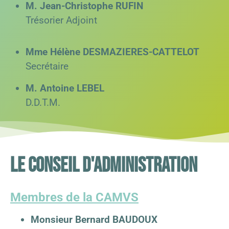
M. Jean-Christophe RUFIN
Trésorier Adjoint
Mme Hélène DESMAZIERES-CATTELOT
Secrétaire
M. Antoine LEBEL
D.D.T.M.
Le conseil d'administration
Membres de la CAMVS
Monsieur Bernard BAUDOUX