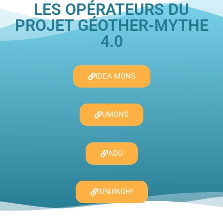
LES OPÉRATEURS DU
PROJET GÉOTHER-MYTHE
4.0
IDEA MONS
UMONS
ADU
SPARKOH!