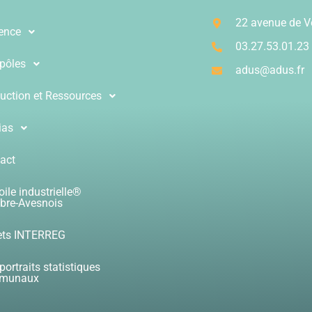
22 avenue de 
ence
03.27.53.01.23
pôles
adus@adus.fr
uction et Ressources
ias
act
oile industrielle®
re-Avesnois
ets INTERREG
portraits statistiques
munaux