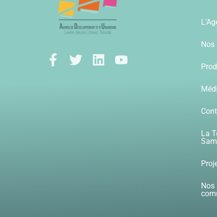
L’Ag
Nos 
Prod
Méd
Cont
La T
Samb
Proj
Nos 
com