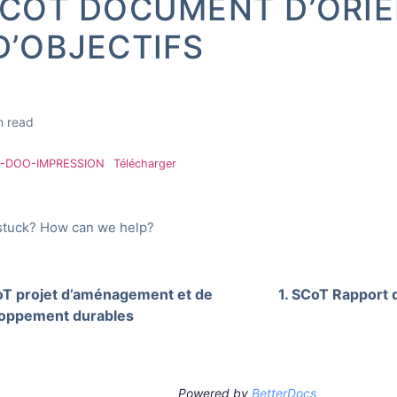
SCOT DOCUMENT D’ORI
D’OBJECTIFS
n read
SA-DOO-IMPRESSION
Télécharger
l stuck? How can we help?
oT projet d’aménagement et de
1. SCoT Rapport 
oppement durables
Powered by
BetterDocs