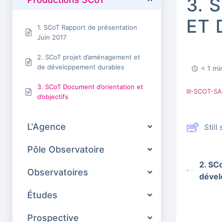
3. 
ET 
1. SCoT Rapport de présentation
Juin 2017
2. SCoT projet d’aménagement et
de développement durables
< 1 mi
3. SCoT Document d’orientation et
III-SCOT-
d’objectifs
L'Agence
Stil
Pôle Observatoire
2. SC
Observatoires
dével
Études
Prospective