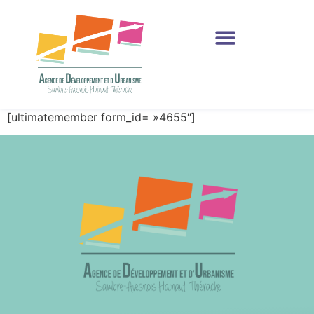
Production et Ressources
[ultimatemember form_id= »4655″]