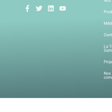
Nos 
Prod
Méd
Cont
La T
Samb
Proj
Nos 
com