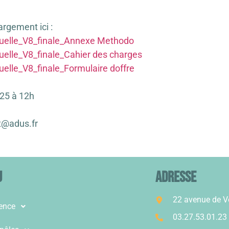
argement ici :
rtuelle_V8_finale_Annexe Methodo
uelle_V8_finale_Cahier des charges
uelle_V8_finale_Formulaire doffre
25 à 12h
t@adus.fr
u
ADRESSE
22 avenue de 
ence
03.27.53.01.23