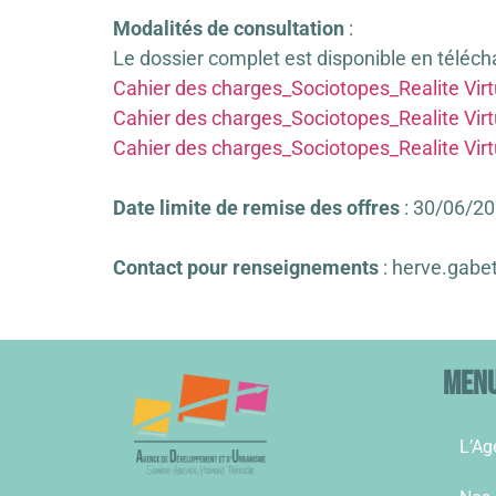
Modalités de consultation
:
Le dossier complet est disponible en téléch
Cahier des charges_Sociotopes_Realite Vi
Cahier des charges_Sociotopes_Realite Virt
Cahier des charges_Sociotopes_Realite Virt
Date limite de remise des offres
: 30/06/20
Contact pour renseignements
: herve.gabe
Men
L’Ag