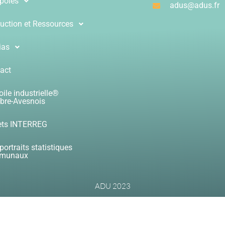
pôles
adus@adus.fr
uction et Ressources
ias
act
oile industrielle®
re-Avesnois
ets INTERREG
portraits statistiques
munaux
ADU 2023